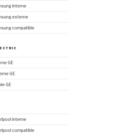
amsung interne
amsung externe
amsung compatible
ECTRIC
terne GE
terne GE
ble GE
irlpool interne
irlpool compatible