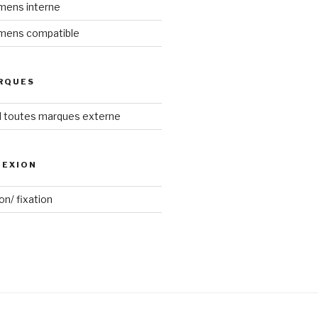
iemens interne
iemens compatible
RQUES
el toutes marques externe
NEXION
on/ fixation