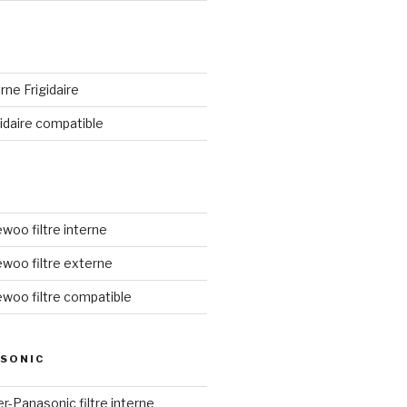
erne Frigidaire
igidaire compatible
ewoo filtre interne
aewoo filtre externe
aewoo filtre compatible
SONIC
ier-Panasonic filtre interne