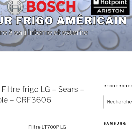
UR FRIGO AMÉRICAIN
re à eau interne et externe
RECHERCHE
Filtre frigo LG – Sears –
ble – CRF3606
Recherche
pour
:
SAMSUNG
Filtre LT700P LG