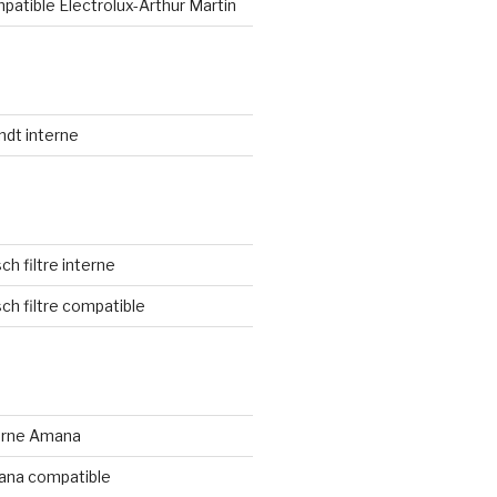
mpatible Electrolux-Arthur Martin
andt interne
sch filtre interne
sch filtre compatible
nterne Amana
mana compatible