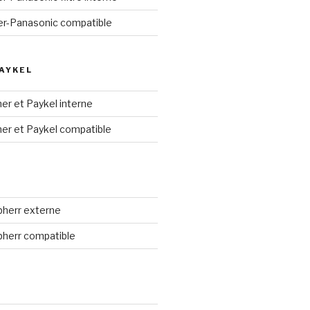
aier-Panasonic compatible
PAYKEL
sher et Paykel interne
sher et Paykel compatible
ebherr externe
ebherr compatible