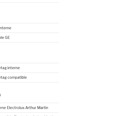
 interne
ble GE
ytag interne
aytag compatible
X
terne Electrolux-Arthur Martin