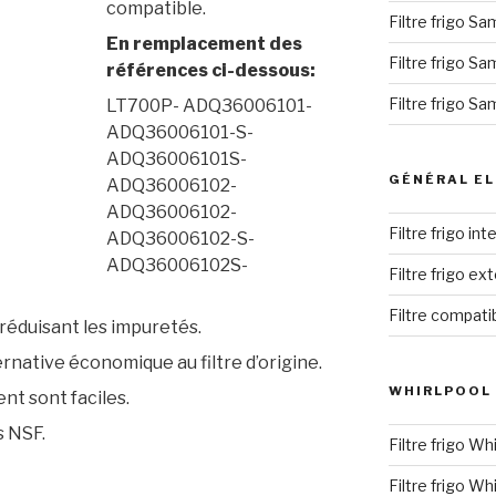
compatible.
Filtre frigo S
En remplacement des
Filtre frigo S
références ci-dessous:
Filtre frigo S
LT700P- ADQ36006101-
ADQ36006101-S-
ADQ36006101S-
GÉNÉRAL EL
ADQ36006102-
ADQ36006102-
Filtre frigo in
ADQ36006102-S-
ADQ36006102S-
Filtre frigo ex
Filtre compati
 réduisant les impuretés.
ternative économique au filtre d’origine.
WHIRLPOOL
nt sont faciles.
s NSF.
Filtre frigo Wh
Filtre frigo Wh