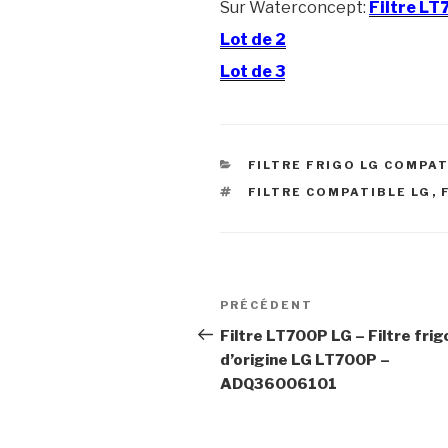
Sur Waterconcept:
Filtre LT
Lot de 2
Lot de 3
CATÉGORIES
FILTRE FRIGO LG COMPA
ÉTIQUETTES
FILTRE COMPATIBLE LG
,
Navigation
Article
PRÉCÉDENT
de
précédent
Filtre LT700P LG – Filtre frig
d’origine LG LT700P –
l’article
ADQ36006101