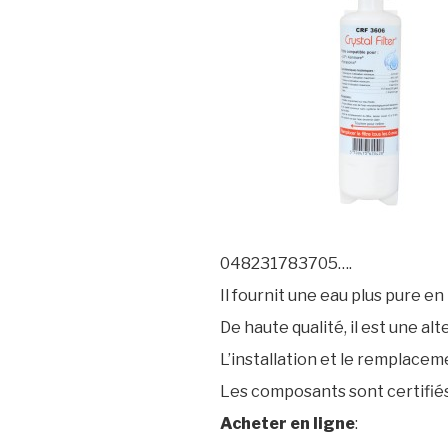
048231783705….
Il fournit une eau plus pure en
De haute qualité, il est une al
L’installation et le remplaceme
Les composants sont certifié
Acheter en ligne
: