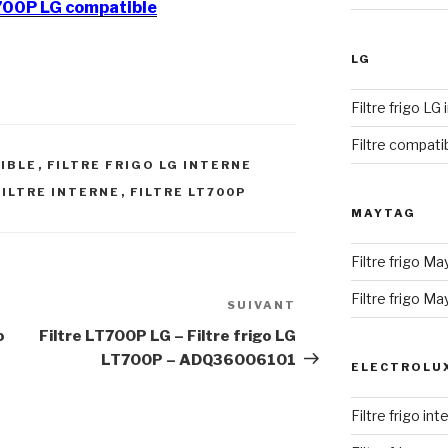
700P LG compatible
LG
Filtre frigo LG
Filtre compati
TIBLE
,
FILTRE FRIGO LG INTERNE
FILTRE INTERNE
,
FILTRE LT700P
MAYTAG
Filtre frigo Ma
Filtre frigo M
SUIVANT
Article
suivant
o
Filtre LT700P LG – Filtre frigo LG
LT700P – ADQ36006101
ELECTROLU
Filtre frigo in