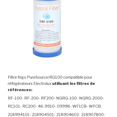
Filtre frigo PureSource/RG100 compatible pour
réfrigérateurs Electrolux
utilisant les filtres de
références:
RF-100- RF-200- RF200- NGRG-100- NGRG-2000-
RC101- RC200- 46-9910- 09998- WF1CB- WFCB.
218994101- 218904501- 218904602- 218907800-