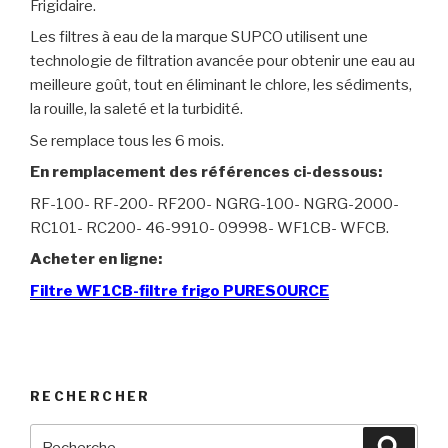
Frigidaire.
Les filtres à eau de la marque SUPCO utilisent une
technologie de filtration avancée pour obtenir une eau au
meilleure goût, tout en éliminant le chlore, les sédiments,
la rouille, la saleté et la turbidité.
Se remplace tous les 6 mois.
En remplacement des références ci-dessous:
RF-100- RF-200- RF200- NGRG-100- NGRG-2000-
RC101- RC200- 46-9910- 09998- WF1CB- WFCB.
Acheter en ligne:
Filtre WF1CB-filtre frigo PURESOURCE
RECHERCHER
Recherche
Reche