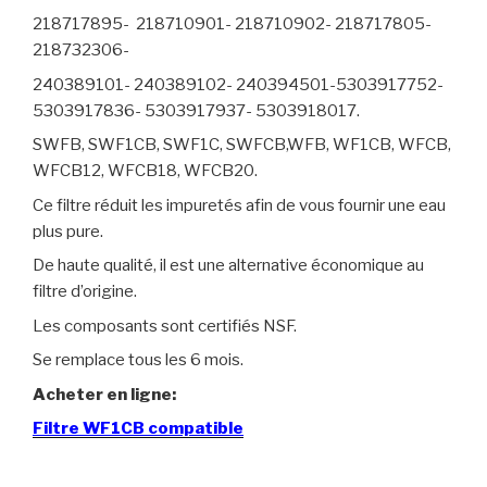
218717895- 218710901- 218710902- 218717805-
218732306-
240389101- 240389102- 240394501-5303917752-
5303917836- 5303917937- 5303918017.
SWFB, SWF1CB, SWF1C, SWFCB,WFB, WF1CB, WFCB,
WFCB12, WFCB18, WFCB20.
Ce filtre réduit les impuretés afin de vous fournir une eau
plus pure.
De haute qualité, il est une alternative économique au
filtre d’origine.
Les composants sont certifiés NSF.
Se remplace tous les 6 mois.
Acheter en ligne:
Filtre WF1CB compatible