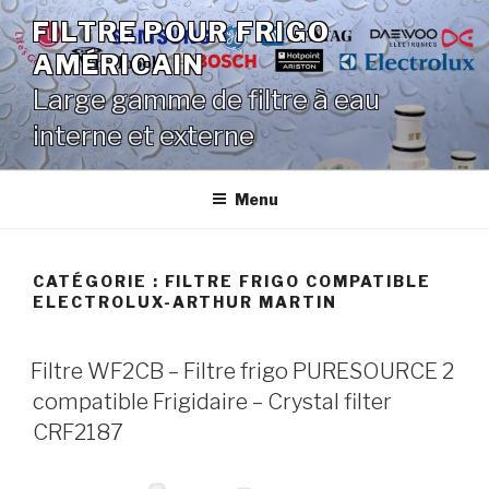
Aller
FILTRE POUR FRIGO
au
AMÉRICAIN
contenu
principal
Large gamme de filtre à eau
interne et externe
Menu
CATÉGORIE :
FILTRE FRIGO COMPATIBLE
ELECTROLUX-ARTHUR MARTIN
Filtre WF2CB – Filtre frigo PURESOURCE 2
compatible Frigidaire – Crystal filter
CRF2187