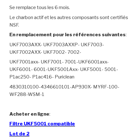
Se remplace tous les 6 mois.
Le charbon actif et les autres composants sont certifiés
NSF.
En remplacement pour les références suivantes
:
UKF7003AXX- UKF7003AXXP- UKF7003-
UKF7002AXX- UKF7002- 7002-
UKF7001axx- UKF7001- 7001-UKF6001axx-
UKF6001- 6001-UKF5001Axx- UKF5001- 5001-
P1ac250- P1ac416- Puriclean
4830310100-4346610101-AP930X- MYRF-100-
WF288-WSM-1
Acheter en ligne
:
Filtre UKF5001 compatible
Lot de 2