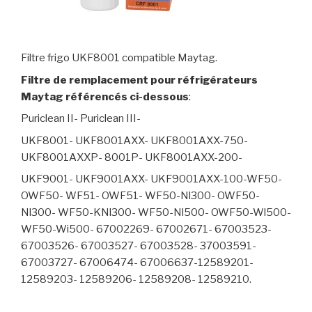
Filtre frigo UKF8001 compatible Maytag.
Filtre de remplacement pour réfrigérateurs
Maytag référencés ci-dessous
:
Puriclean II- Puriclean III-
UKF8001- UKF8001AXX- UKF8001AXX-750-
UKF8001AXXP- 8001P- UKF8001AXX-200-
UKF9001- UKF9001AXX- UKF9001AXX-100-WF50-
OWF50- WF51- OWF51- WF50-Nl300- OWF50-
Nl300- WF50-KNl300- WF50-Nl500- OWF50-Wl500-
WF50-Wi500- 67002269- 67002671- 67003523-
67003526- 67003527- 67003528- 37003591-
67003727- 67006474- 67006637-12589201-
12589203- 12589206- 12589208- 12589210.