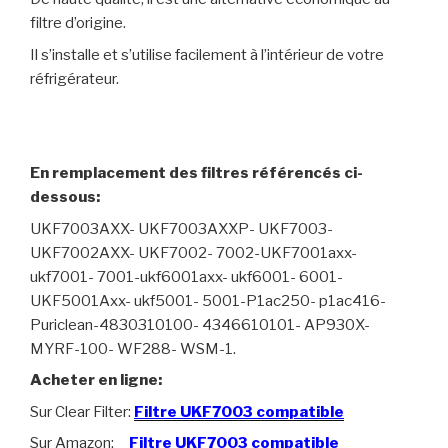
filtre d’origine.
Il s’installe et s’utilise facilement à l’intérieur de votre
réfrigérateur.
En remplacement des filtres référencés ci-
dessous:
UKF7003AXX- UKF7003AXXP- UKF7003-
UKF7002AXX- UKF7002- 7002-UKF7001axx-
ukf7001- 7001-ukf6001axx- ukf6001- 6001-
UKF5001Axx- ukf5001- 5001-P1ac250- p1ac416-
Puriclean-4830310100- 4346610101- AP930X-
MYRF-100- WF288- WSM-1.
Acheter en ligne:
Sur Clear Filter:
Filtre UKF7003 compatible
Sur Amazon:
Filtre UKF7003 compatible