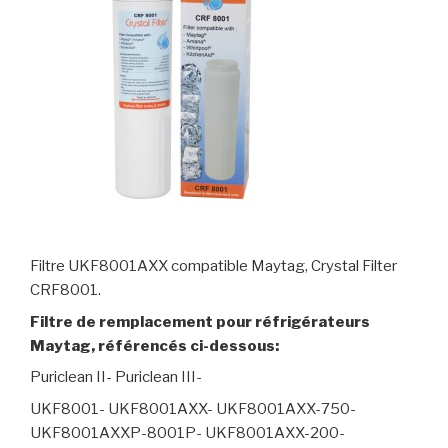
Filtre UKF8001AXX compatible Maytag, Crystal Filter
CRF8001.
Filtre de remplacement pour réfrigérateurs
Maytag, référencés ci-dessous:
Puriclean II- Puriclean III-
UKF8001- UKF8001AXX- UKF8001AXX-750-
UKF8001AXXP-8001P- UKF8001AXX-200-