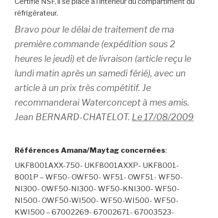
Certifié NSF, il se place à l’intérieur du compartiment du
réfrigérateur.
Bravo pour le délai de traitement de ma
première commande (expédition sous 2
heures le jeudi) et de livraison (article reçu le
lundi matin après un samedi férié), avec un
article à un prix très compétitif. Je
recommanderai Waterconcept à mes amis.
Jean BERNARD-CHATELOT.
Le 17/08/2009
Références Amana/Maytag concernées
:
UKF8001AXX-750- UKF8001AXXP- UKF8001-
8001P – WF50- OWF50- WF51- OWF51- WF50-
NI300- OWF50-NI300- WF50-KNI300- WF50-
NI500- OWF50-WI500- WF50-WI500- WF50-
KWI500 – 67002269- 67002671- 67003523-