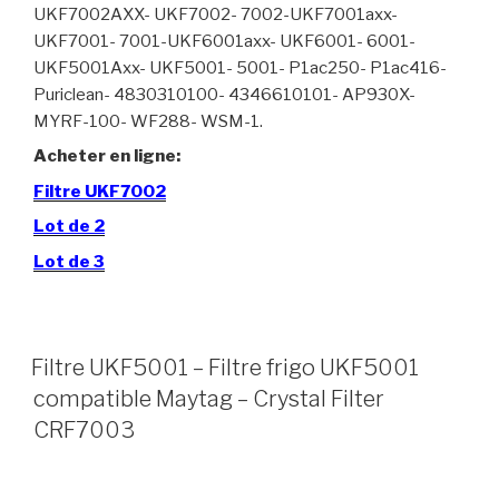
UKF7002AXX- UKF7002- 7002-UKF7001axx-
UKF7001- 7001-UKF6001axx- UKF6001- 6001-
UKF5001Axx- UKF5001- 5001- P1ac250- P1ac416-
Puriclean- 4830310100- 4346610101- AP930X-
MYRF-100- WF288- WSM-1.
Acheter en ligne:
Filtre UKF7002
Lot de 2
Lot de 3
Filtre UKF5001 – Filtre frigo UKF5001
compatible Maytag – Crystal Filter
CRF7003