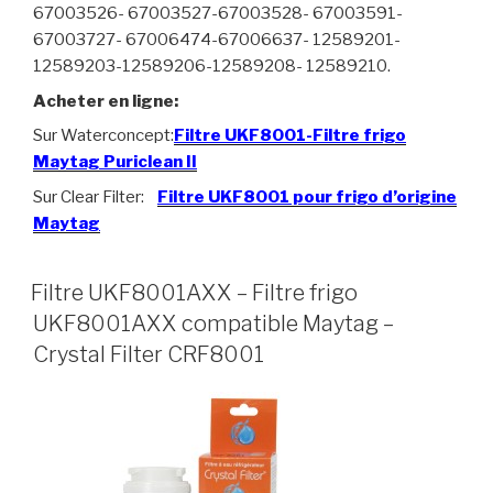
67003526- 67003527-67003528- 67003591-
67003727- 67006474-67006637- 12589201-
12589203-12589206-12589208- 12589210.
Acheter en ligne:
Sur Waterconcept:
Filtre UKF8001-Filtre frigo
Maytag Puriclean II
Sur Clear Filter:
Filtre UKF8001 pour frigo d’origine
Maytag
Filtre UKF8001AXX – Filtre frigo
UKF8001AXX compatible Maytag –
Crystal Filter CRF8001