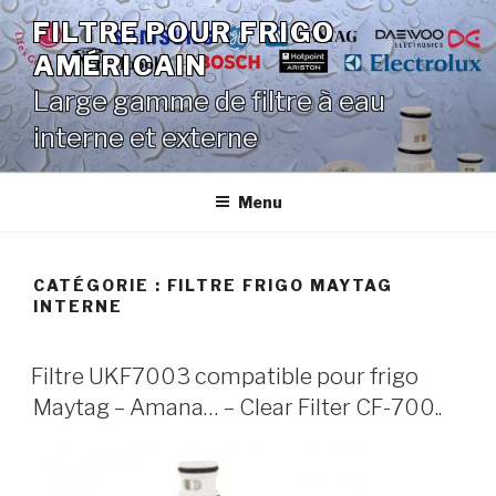
Aller
FILTRE POUR FRIGO
au
AMÉRICAIN
contenu
principal
Large gamme de filtre à eau
interne et externe
Menu
CATÉGORIE :
FILTRE FRIGO MAYTAG
INTERNE
Filtre UKF7003 compatible pour frigo
Maytag – Amana… – Clear Filter CF-700..