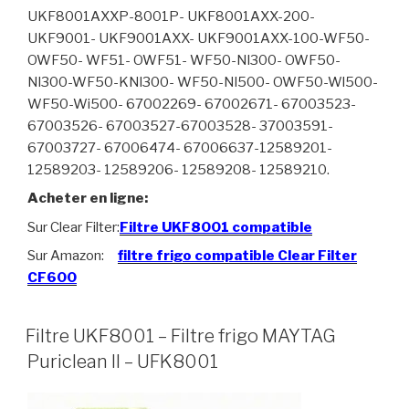
UKF8001AXXP-8001P- UKF8001AXX-200-
UKF9001- UKF9001AXX- UKF9001AXX-100-WF50-
OWF50- WF51- OWF51- WF50-Nl300- OWF50-
Nl300-WF50-KNl300- WF50-Nl500- OWF50-Wl500-
WF50-Wi500- 67002269- 67002671- 67003523-
67003526- 67003527-67003528- 37003591-
67003727- 67006474- 67006637-12589201-
12589203- 12589206- 12589208- 12589210.
Acheter en ligne:
Sur Clear Filter:
Filtre UKF8001 compatible
Sur Amazon:
filtre frigo compatible Clear Filter
CF600
Filtre UKF8001 – Filtre frigo MAYTAG
Puriclean II – UFK8001