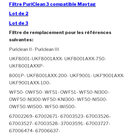
Filtre PuriClean 3 compatible Maytag
Lot de 2
Lot de 3
Filtre de remplacement pour les références
suivantes:
Puriclean II- Puriclean III
UKF8001-UKF8001AXX- UKF8001AXX-750-
UKF8001AXXP-
8001P- UKF8001AXX-200- UKF9001- UKF9001AXX-
UKF9001AXX-100-
WF50- OWF50- WF51- OWF51- WF50-Nl300-
OWF50-Nl300-WF50-KNl300- WF50-Nl500-
OWF50-Wl500- WF50-Wi500-
67002269- 67002671- 67003523- 67003526-
67003527- 67003528- 37003591- 67003727-
67006474- 67006637-