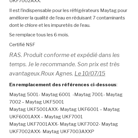
UKF7002AXX.
Il est l’indispensable pour les réfrigérateurs Maytag pour
améliorer la qualité de l’eau en réduisant 7 contaminants
dont le chlore et les impuretés de l’eau.
Se remplace tous les 6 mois.
Certifié NSF
RAS. Produit conforme et expédié dans les
temps. Je le recommande. Son prix est très
avantageux.Roux Agnes.
Le 10/07/15
En remplacement des références ci-dessous
:
Maytag 5001- Maytag 6001 -Maytag 7001- Maytag
7002 – Maytag UKF5001
Maytag UKF5001AXX- Maytag UKF6001 – Maytag
UKF6001AXX – Maytag UKF7001
Maytag UKF7001AXX- Maytag UKF7002- Maytag
UKF7002AXX- Maytag UKF7003AXXP