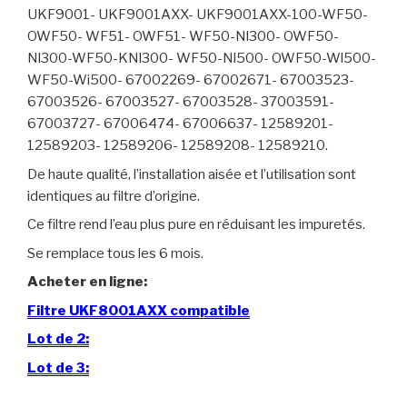
UKF9001- UKF9001AXX- UKF9001AXX-100-WF50-
OWF50- WF51- OWF51- WF50-Nl300- OWF50-
Nl300-WF50-KNl300- WF50-Nl500- OWF50-Wl500-
WF50-Wi500- 67002269- 67002671- 67003523-
67003526- 67003527- 67003528- 37003591-
67003727- 67006474- 67006637- 12589201-
12589203- 12589206- 12589208- 12589210.
De haute qualité, l’installation aisée et l’utilisation sont
identiques au filtre d’origine.
Ce filtre rend l’eau plus pure en réduisant les impuretés.
Se remplace tous les 6 mois.
Acheter en ligne:
Filtre UKF8001AXX compatible
Lot de 2:
Lot de 3: