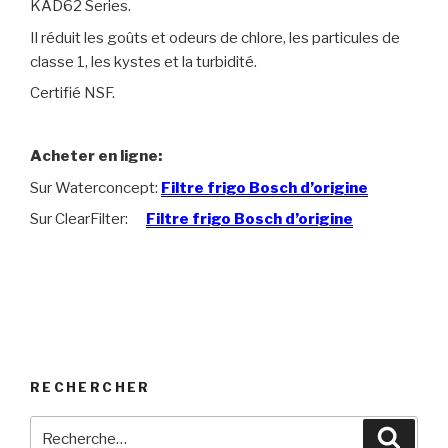
KAD62 Series.
Il réduit les goûts et odeurs de chlore, les particules de
classe 1, les kystes et la turbidité.
Certifié NSF.
Acheter en ligne:
Sur Waterconcept:
Filtre frigo Bosch d’origine
Sur ClearFilter:
Filtre frigo Bosch d’origine
RECHERCHER
Recherche
Reche