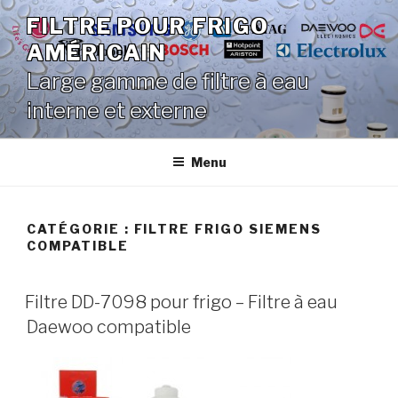
Aller
FILTRE POUR FRIGO
au
AMÉRICAIN
contenu
principal
Large gamme de filtre à eau
interne et externe
Menu
CATÉGORIE :
FILTRE FRIGO SIEMENS
COMPATIBLE
Filtre DD-7098 pour frigo – Filtre à eau
Daewoo compatible