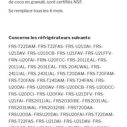
de coco en granulé, sont certifiés NSF.
Se remplace tous les 6 mois.
Concerne les réfrigérateurs suivants
:
FRS-T22DAM- FRS-T22FAS- FRS-U21DAI- FRS-
U21DAV- FRS-U21DCB- FRS-U21FAV- FRS-U21FFV-
FRN-U20FAI- FRN-U20FCC- FRS-2011EAL- FRS-
2011IAL- FRS-2031EAL- FRS-2041WAL- FRS-
2411IAL- FRS-2431IAL- FRS-T20DAM- FRS-T20FAM-
FRS-T20FAN- FRS-T24DAM- FRS-T24FAN- FRS-
U20DAI- FRS-U20DAV- FRS-U20DCB- FRS-U20DCC-
FRS-U20DCI- FRS-U20FAV- FRS-U21DFV- FRS-
U21FAI- FRS2011IAL- FRS2030IBE- FRS2031IAL-
FRS2031WAL- FRS2032IBE- FRST20DAA-
FRSU20DA- FRSU20DAI- FRSU20FAI-FRS-T22DAM-
FRS-T22FAS- FRS-U21DAI- FRS-U21DAV- FRS-