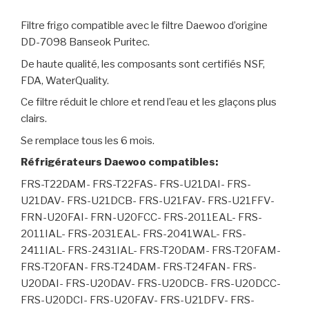
Filtre frigo compatible avec le filtre Daewoo d’origine
DD-7098 Banseok Puritec.
De haute qualité, les composants sont certifiés NSF,
FDA, WaterQuality.
Ce filtre réduit le chlore et rend l’eau et les glaçons plus
clairs.
Se remplace tous les 6 mois.
Réfrigérateurs Daewoo compatibles:
FRS-T22DAM- FRS-T22FAS- FRS-U21DAI- FRS-
U21DAV- FRS-U21DCB- FRS-U21FAV- FRS-U21FFV-
FRN-U20FAI- FRN-U20FCC- FRS-2011EAL- FRS-
2011IAL- FRS-2031EAL- FRS-2041WAL- FRS-
2411IAL- FRS-2431IAL- FRS-T20DAM- FRS-T20FAM-
FRS-T20FAN- FRS-T24DAM- FRS-T24FAN- FRS-
U20DAI- FRS-U20DAV- FRS-U20DCB- FRS-U20DCC-
FRS-U20DCI- FRS-U20FAV- FRS-U21DFV- FRS-