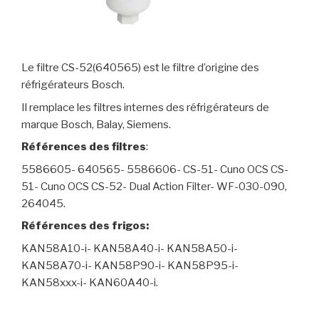
Le filtre CS-52(640565) est le filtre d’origine des
réfrigérateurs Bosch.
Il remplace les filtres internes des réfrigérateurs de
marque Bosch, Balay, Siemens.
Références des filtres
:
5586605- 640565- 5586606- CS-51- Cuno OCS CS-
51- Cuno OCS CS-52- Dual Action Filter- WF-030-090,
264045.
Références des frigos:
KAN58A10-i- KAN58A40-i- KAN58A50-i-
KAN58A70-i- KAN58P90-i- KAN58P95-i-
KAN58xxx-i- KAN60A40-i.