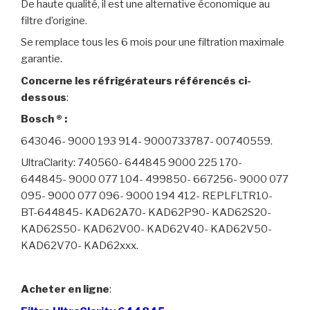
De haute qualité, il est une alternative économique au
filtre d’origine.
Se remplace tous les 6 mois pour une filtration maximale
garantie.
Concerne les réfrigérateurs référencés ci-
dessous
:
Bosch ® :
643046- 9000 193 914- 9000733787- 00740559.
UltraClarity: 740560- 644845 9000 225 170-
644845- 9000 077 104- 499850- 667256- 9000 077
095- 9000 077 096- 9000 194 412- REPLFLTR10-
BT-644845- KAD62A70- KAD62P90- KAD62S20-
KAD62S50- KAD62V00- KAD62V40- KAD62V50-
KAD62V70- KAD62xxx.
Acheter en ligne
: