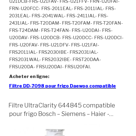
U21DCB-FRS-U21FAV- FRS-U21FFV- FRN-U20FAI-
FRN-U20FCC- FRS-2011EAL- FRS-2011IAL- FRS-
2031EAL- FRS-2041WAL- FRS-2411IAL- FRS-
2431IAL- FRS-T20DAM- FRS-T20FAM- FRS-T20FAN-
FRS-T24DAM- FRS-T24FAN- FRS-U20DAI- FRS-
U20DAV- FRS-U20DCB- FRS-U20DCC- FRS-U20DCI-
FRS-U20FAV- FRS-U21DFV- FRS-U21FAI-
FRS2011IAL- FRS2030IBE- FRS2031IAL-
FRS2031WAL- FRS2032IBE- FRST20DAA-
FRSU20DA- FRSU20DAI- FRSU20FAI.
Acheter en ligne:
Filtre DD-7098 pour frigo Daewoo compatible
Filtre UltraClarity 644845 compatible
pour frigo Bosch – Siemens – Haier -…