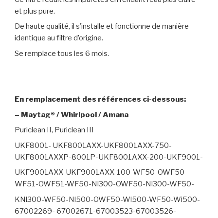
et plus pure.
De haute qualité, il s’installe et fonctionne de manière
identique au filtre d’origine.
Se remplace tous les 6 mois.
En remplacement des références ci-dessous:
– Maytag® / Whirlpool / Amana
Puriclean II, Puriclean III
UKF8001- UKF8001AXX-UKF8001AXX-750-
UKF8001AXXP-8001P-UKF8001AXX-200-UKF9001-
UKF9001AXX-UKF9001AXX-100-WF50-OWF50-
WF51-OWF51-WF50-Nl300-OWF50-Nl300-WF50-
KNl300-WF50-Nl500-OWF50-Wl500-WF50-Wi500-
67002269- 67002671-67003523-67003526-