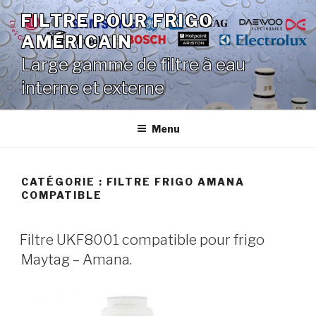
Aller
FILTRE POUR FRIGO
au
AMÉRICAIN
contenu
principal
Large gamme de filtre à eau
interne et externe
Menu
CATÉGORIE :
FILTRE FRIGO AMANA
COMPATIBLE
Filtre UKF8001 compatible pour frigo
Maytag – Amana.