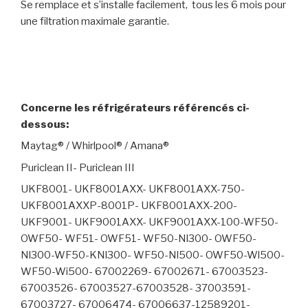
Se remplace et s’installe facilement, tous les 6 mois pour
une filtration maximale garantie.
Concerne les réfrigérateurs référencés ci-
dessous:
Maytag® / Whirlpool® / Amana®
Puriclean II- Puriclean III
UKF8001- UKF8001AXX- UKF8001AXX-750-
UKF8001AXXP-8001P- UKF8001AXX-200-
UKF9001- UKF9001AXX- UKF9001AXX-100-WF50-
OWF50- WF51- OWF51- WF50-Nl300- OWF50-
Nl300-WF50-KNl300- WF50-Nl500- OWF50-Wl500-
WF50-Wi500- 67002269- 67002671- 67003523-
67003526- 67003527-67003528- 37003591-
67003727- 67006474- 67006637-12589201-