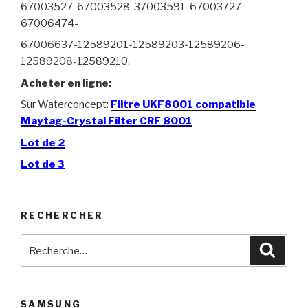
67003527-67003528-37003591-67003727-
67006474-
67006637-12589201-12589203-12589206-
12589208-12589210.
Acheter en ligne:
Sur Waterconcept:
Filtre UKF8001 compatible
Maytag-Crystal Filter CRF 8001
Lot de 2
Lot de 3
RECHERCHER
Recherche
Reche
pour
:
SAMSUNG