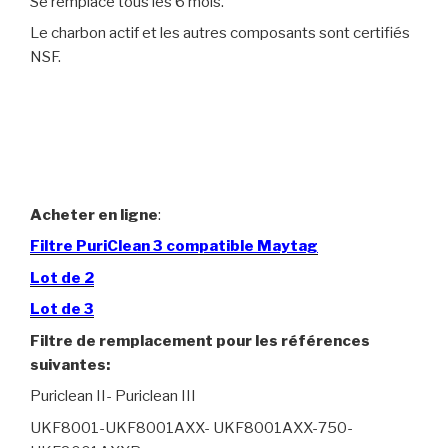
Se remplace tous les 6 mois.
Le charbon actif et les autres composants sont certifiés
NSF.
Acheter en ligne
:
Filtre PuriClean 3 compatible Maytag
Lot de 2
Lot de 3
Filtre de remplacement pour les références
suivantes:
Puriclean II- Puriclean III
UKF8001-UKF8001AXX- UKF8001AXX-750-