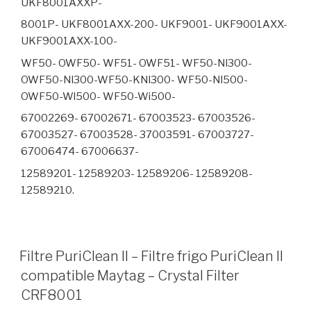
UKF8001AXXP-
8001P- UKF8001AXX-200- UKF9001- UKF9001AXX-
UKF9001AXX-100-
WF50- OWF50- WF51- OWF51- WF50-Nl300-
OWF50-Nl300-WF50-KNl300- WF50-Nl500-
OWF50-Wl500- WF50-Wi500-
67002269- 67002671- 67003523- 67003526-
67003527- 67003528- 37003591- 67003727-
67006474- 67006637-
12589201- 12589203- 12589206- 12589208-
12589210.
Filtre PuriClean II – Filtre frigo PuriClean II
compatible Maytag – Crystal Filter
CRF8001