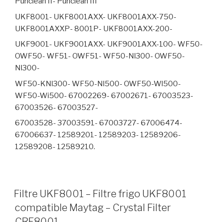
Puriclean II- Puriclean III
UKF8001- UKF8001AXX- UKF8001AXX-750-
UKF8001AXXP- 8001P- UKF8001AXX-200-
UKF9001- UKF9001AXX- UKF9001AXX-100- WF50-
OWF50- WF51- OWF51- WF50-Nl300- OWF50-
Nl300-
WF50-KNl300- WF50-Nl500- OWF50-Wl500-
WF50-Wi500- 67002269- 67002671- 67003523-
67003526- 67003527-
67003528- 37003591- 67003727- 67006474-
67006637- 12589201- 12589203- 12589206-
12589208- 12589210.
Filtre UKF8001 – Filtre frigo UKF8001
compatible Maytag – Crystal Filter
CRF8001