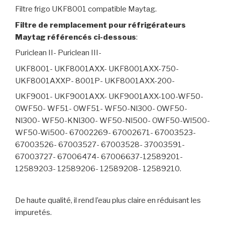
Filtre frigo UKF8001 compatible Maytag.
Filtre de remplacement pour réfrigérateurs
Maytag référencés ci-dessous
:
Puriclean II- Puriclean III-
UKF8001- UKF8001AXX- UKF8001AXX-750-
UKF8001AXXP- 8001P- UKF8001AXX-200-
UKF9001- UKF9001AXX- UKF9001AXX-100-WF50-
OWF50- WF51- OWF51- WF50-Nl300- OWF50-
Nl300- WF50-KNl300- WF50-Nl500- OWF50-Wl500-
WF50-Wi500- 67002269- 67002671- 67003523-
67003526- 67003527- 67003528- 37003591-
67003727- 67006474- 67006637-12589201-
12589203- 12589206- 12589208- 12589210.
De haute qualité, il rend l’eau plus claire en réduisant les
impuretés.