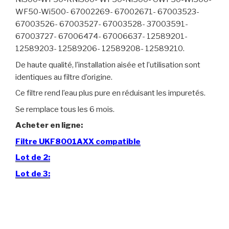
WF50-Wi500- 67002269- 67002671- 67003523-
67003526- 67003527- 67003528- 37003591-
67003727- 67006474- 67006637- 12589201-
12589203- 12589206- 12589208- 12589210.
De haute qualité, l’installation aisée et l’utilisation sont
identiques au filtre d’origine.
Ce filtre rend l’eau plus pure en réduisant les impuretés.
Se remplace tous les 6 mois.
Acheter en ligne:
Filtre UKF8001AXX compatible
Lot de 2:
Lot de 3: