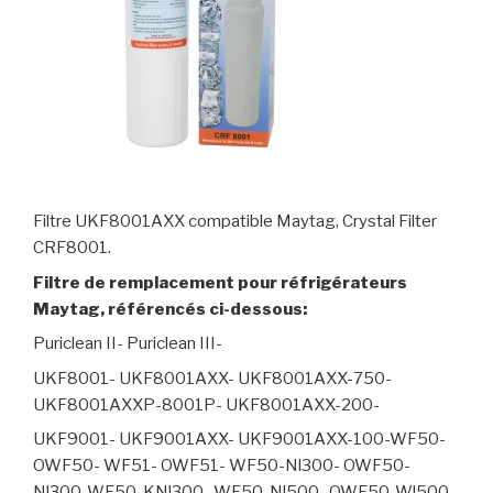
Filtre UKF8001AXX compatible Maytag, Crystal Filter
CRF8001.
Filtre de remplacement pour réfrigérateurs
Maytag, référencés ci-dessous:
Puriclean II- Puriclean III-
UKF8001- UKF8001AXX- UKF8001AXX-750-
UKF8001AXXP-8001P- UKF8001AXX-200-
UKF9001- UKF9001AXX- UKF9001AXX-100-WF50-
OWF50- WF51- OWF51- WF50-Nl300- OWF50-
Nl300-WF50-KNl300- WF50-Nl500- OWF50-Wl500-