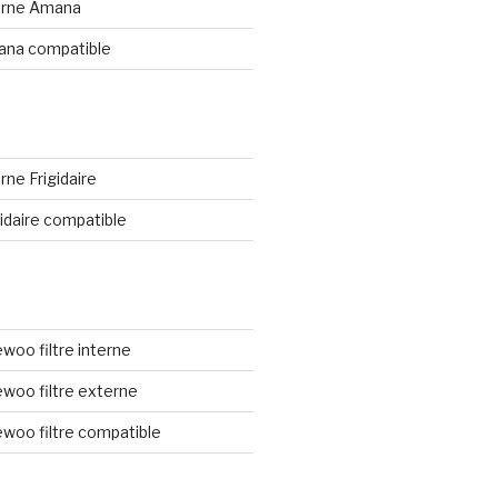
nterne Amana
mana compatible
erne Frigidaire
igidaire compatible
ewoo filtre interne
aewoo filtre externe
aewoo filtre compatible