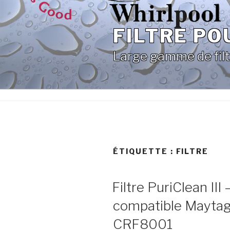
Aller
au
FILTRE PO
contenu
principal
Large gamme de filt
ÉTIQUETTE :
FILTRE
Filtre PuriClean III 
compatible Maytag 
CRF8001