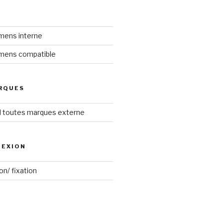
iemens interne
iemens compatible
RQUES
el toutes marques externe
NEXION
on/ fixation