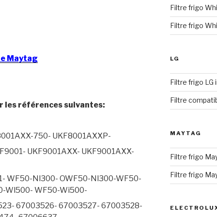
Filtre frigo Wh
Filtre frigo Wh
ble Maytag
LG
Filtre frigo LG
Filtre compati
 les références suivantes:
MAYTAG
8001AXX-750- UKF8001AXXP-
KF9001- UKF9001AXX- UKF9001AXX-
Filtre frigo Ma
Filtre frigo M
- WF50-Nl300- OWF50-Nl300-WF50-
0-Wl500- WF50-Wi500-
523- 67003526- 67003527- 67003528-
ELECTROLU