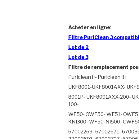
Acheter en ligne
:
Filtre PuriClean 3 compati
Lot de 2
Lot de 3
Filtre de remplacement pour
Puriclean II- Puriclean III
UKF8001-UKF8001AXX- UKF
8001P- UKF8001AXX-200- U
100-
WF50- OWF50- WF51- OWF51
KNl300- WF50-Nl500- OWF5
67002269- 67002671- 67003