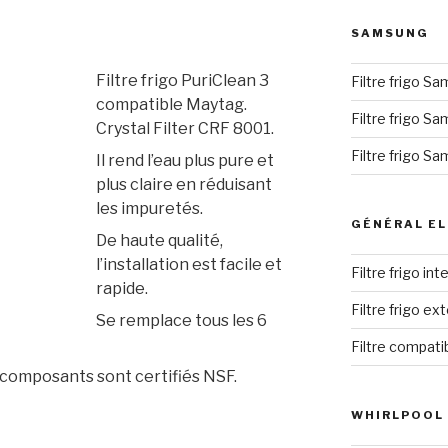
SAMSUNG
Filtre frigo PuriClean 3
Filtre frigo S
compatible Maytag.
Filtre frigo S
Crystal Filter CRF 8001.
Filtre frigo S
Il rend l’eau plus pure et
plus claire en réduisant
les impuretés.
GÉNÉRAL EL
De haute qualité,
l’installation est facile et
Filtre frigo in
rapide.
Filtre frigo ex
Se remplace tous les 6
Filtre compati
s composants sont certifiés NSF.
WHIRLPOOL