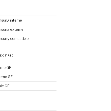
amsung interne
amsung externe
amsung compatible
ECTRIC
terne GE
terne GE
ble GE