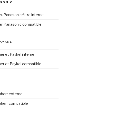
SONIC
ier-Panasonic filtre interne
aier-Panasonic compatible
PAYKEL
sher et Paykel interne
sher et Paykel compatible
ebherr externe
ebherr compatible