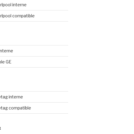
irlpool interne
irlpool compatible
 interne
ble GE
ytag interne
aytag compatible
X