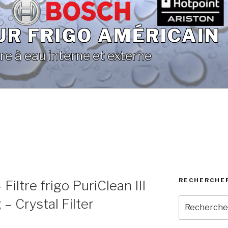
UR FRIGO AMÉRICAIN
re à eau interne et externe
RECHERCHE
– Filtre frigo PuriClean III
– Crystal Filter
Recherche
pour
: